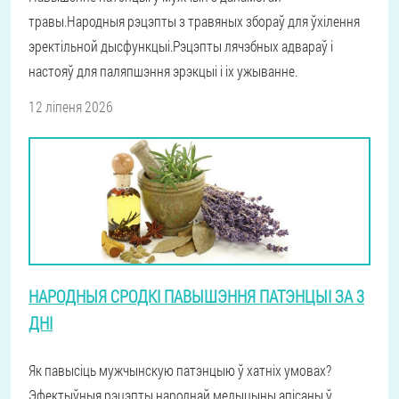
травы.Народныя рэцэпты з травяных збораў для ўхілення
эректільной дысфункцыі.Рэцэпты лячэбных адвараў і
настояў для паляпшэння эрэкцыі і іх ужыванне.
12 ліпеня 2026
НАРОДНЫЯ СРОДКІ ПАВЫШЭННЯ ПАТЭНЦЫІ ЗА 3
ДНІ
Як павысіць мужчынскую патэнцыю ў хатніх умовах?
Эфектыўныя рэцэпты народнай медыцыны апісаны ў