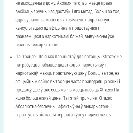
не выходзячы з дому. Акрамя таго, вы маеце права
выбіраць зручны час дастаўкі і яго метад. Больш за тое,
адразу пасля замовы вы атрымаеце падрабязную
кансультацыю ад афіцыйнага прадстаўніка і
пазнаёміцеся з наркотыкамі бліжэй, вывучаючы ўсе
нюансы выкарыстання.
Па -трэцяе,
Шпіянаж планшэтаў для патэнцыі Xtrazex Не
патрабуецца набыццё дадатковых наркотыкаў і
наркотыкаў, маюць практычную цану. Больш за тое, на
афіцыйным сайце вытворцы часта праводзяцца акцыі і
продажу, дзе ў вас ёсць магчымасць набыць Xtrazex Па
яшчэ больш нізкай цане. Па гэтай прычыне, Xtrazex
Абсалютна бяспечны і эфектыўны ў выкарыстанні і
гарантуе вынік пасля першага курсу падачы заявы.