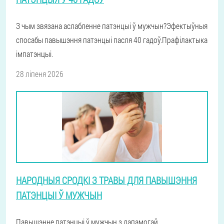
З чым звязана аслабленне патэнцыі ў мужчын?Эфектыўныя
спосабы павышэння патэнцыі пасля 40 гадоў.Прафілактыка
імпатэнцыі.
28 ліпеня 2026
НАРОДНЫЯ СРОДКІ З ТРАВЫ ДЛЯ ПАВЫШЭННЯ
ПАТЭНЦЫІ Ў МУЖЧЫН
Павышэнне патэнцыі ў мужчын з дапамогай