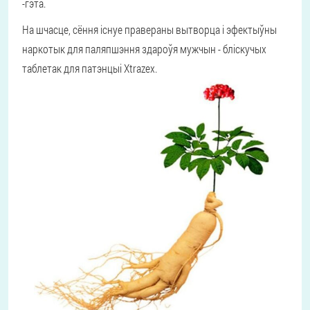
-гэта.
На шчасце, сёння існуе правераны вытворца і эфектыўны
наркотык для паляпшэння здароўя мужчын - бліскучых
таблетак для патэнцыі Xtrazex.