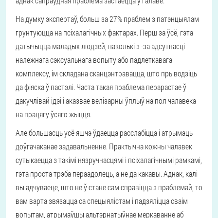
аднак сапраўдная праблема застаецца ў галаве.
На думку экспертаў, больш за 27% праблем з патэнцыялам
грунтуюцца на псіхалагічных фактарах. Перш за ўсё, гэта
датычыцца маладых людзей, паколькі з -за адсутнасці
належнага сэксуальнага вопыту або падлеткавага
комплексу, ім складана сканцэнтравацца, што прыводзіць
да фіяска ў пастэлі. Часта такая праблема перарастае ў
дакучлівай ідэі і аказвае велізарны ўплыў на пол чалавека
на працягу ўсяго жыцця.
Але большасць усё яшчэ ўдаецца расслабіцца і атрымаць
доўгачаканае задавальненне. Практычна кожны чалавек
сутыкаецца з такімі нязручнасцямі і псіхалагічнымі рамкамі,
гэта проста трэба пераадолець, а не да какавы. Аднак, калі
вы адчуваеце, што не ў стане сам справіцца з праблемай, то
вам варта звязацца са спецыялістам і падзяліцца сваім
вопытам, атрымаўшы альтэрнатыўнае меркаванне аб