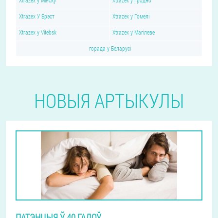
Xtrazex у Мінску
Xtrazex у Гродно
Xtrazex У Брэст
Xtrazex у Гомелі
Xtrazex у Vitebsk
Xtrazex у Магілеве
горада у Беларусі
НОВЫЯ АРТЫКУЛЫ
ПАТЭНЦЫЯ Ў 40 ГАДОЎ