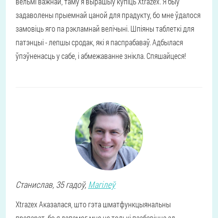
вельмі важнай, таму я вырашыў купіць Xtrazex. Я быў
задаволены прыемнай цаной для прадукту, бо мне ўдалося
замовіць яго па рэкламнай велічыні. Шпіяны таблеткі для
патэнцыі - лепшы сродак, які я паспрабаваў. Адбылася
ўпэўненасць у сабе, і абмежаванне знікла. Спяшайцеся!
Станислав
, 35 гадоў,
Магілеў
Xtrazex Аказалася, што гэта шматфункцыянальны
прэпарат, бо я дапамог мне не толькі пазбавіцца ад