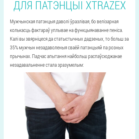
ДЛЯ ПАТЭНЦЫІ XTRAZEX
Мужчынская патэнцыя даволі ўразлівая, бо велізарная
колькасць фактараў уплывае на функцыянаванне пеніса.
Калі вы звярніцеся да статыстычных дадзеных, то больш за
35% мужчын незадаволеныя сваёй патэнцыяй па розных
прычынах. Падчас апытання найбольш распаўсюджанае
незадавальненне стала зразумелым: