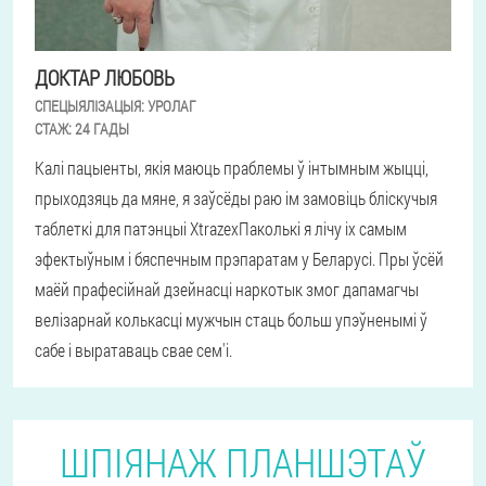
ДОКТАР ЛЮБОВЬ
СПЕЦЫЯЛІЗАЦЫЯ:
УРОЛАГ
СТАЖ:
24 ГАДЫ
Калі пацыенты, якія маюць праблемы ў інтымным жыцці,
прыходзяць да мяне, я заўсёды раю ім замовіць бліскучыя
таблеткі для патэнцыі XtrazexПаколькі я лічу іх самым
эфектыўным і бяспечным прэпаратам у Беларусі. Пры ўсёй
маёй прафесійнай дзейнасці наркотык змог дапамагчы
велізарнай колькасці мужчын стаць больш упэўненымі ў
сабе і выратаваць свае сем'і.
ШПІЯНАЖ ПЛАНШЭТАЎ