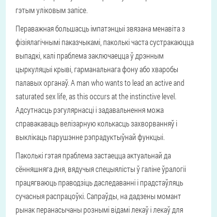
гэтым уліковым запісе.
Пераважная большасць імпатэнцыі звязана менавіта з
фізіялагічнымі паказчыкамі, паколькі часта сустракаюцца
выпадкі, калі праблема заключаецца ў дрэнным
цыркуляцыі крыві, гарманальнага фону або хваробы
палавых органаў. A man who wants to lead an active and
saturated sex life, as this occurs at the instinctive level.
Адсутнасць рэгулярнасці і задавальнення можа
справакаваць велізарную колькасць захворванняў і
выклікаць парушэнне рэпрадуктыўнай функцыі.
Паколькі гэтая праблема застаецца актуальнай да
сённяшняга дня, вядучыя спецыялісты ў галіне ўралогіі
працягваюць праводзіць даследаванні і прадстаўляць
сучасныя распрацоўкі. Сапраўды, на дадзены момант
рынак перанасычаны рознымі відамі лекаў і лекаў для