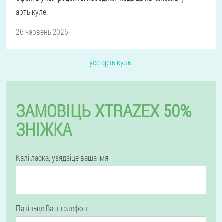
артыкуле.
26 чэрвень 2026
усе артыкулы
ЗАМОВІЦЬ XTRAZEX 50%
ЗНІЖКА
Калі ласка, увядзіце ваша імя
Пакіньце Ваш тэлефон