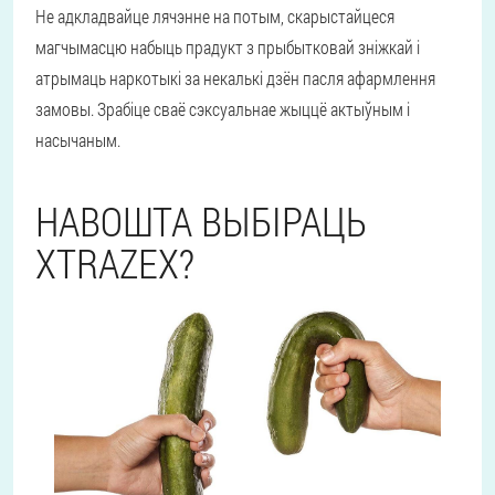
Не адкладвайце лячэнне на потым, скарыстайцеся
магчымасцю набыць прадукт з прыбытковай зніжкай і
атрымаць наркотыкі за некалькі дзён пасля афармлення
замовы. Зрабіце сваё сэксуальнае жыццё актыўным і
насычаным.
НАВОШТА ВЫБІРАЦЬ
XTRAZEX?