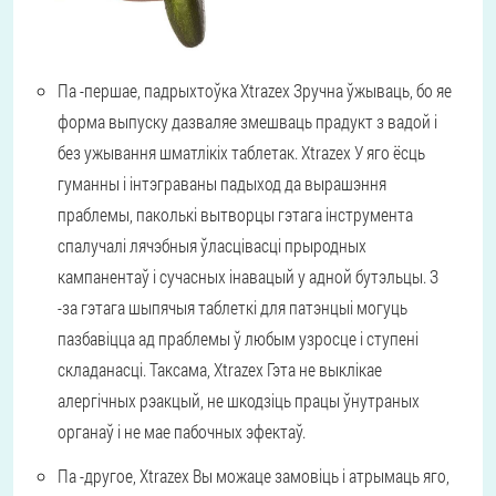
Па -першае,
падрыхтоўка Xtrazex Зручна ўжываць, бо яе
форма выпуску дазваляе змешваць прадукт з вадой і
без ужывання шматлікіх таблетак. Xtrazex У яго ёсць
гуманны і інтэграваны падыход да вырашэння
праблемы, паколькі вытворцы гэтага інструмента
спалучалі лячэбныя ўласцівасці прыродных
кампанентаў і сучасных інавацый у адной бутэльцы. З
-за гэтага шыпячыя таблеткі для патэнцыі могуць
пазбавіцца ад праблемы ў любым узросце і ступені
складанасці. Таксама, Xtrazex Гэта не выклікае
алергічных рэакцый, не шкодзіць працы ўнутраных
органаў і не мае пабочных эфектаў.
Па -другое,
Xtrazex Вы можаце замовіць і атрымаць яго,