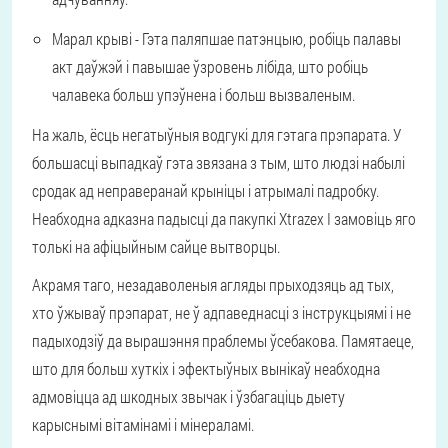
Марал крыві -
Гэта паляпшае патэнцыю, робіць палавы
акт даўжэй і павышае ўзровень лібіда, што робіць
чалавека больш упэўнена і больш вызваленым.
На жаль, ёсць негатыўныя водгукі для гэтага прэпарата. У
большасці выпадкаў гэта звязана з тым, што людзі набылі
сродак ад неправеранай крыніцы і атрымалі падробку.
Неабходна адказна падысці да пакупкі Xtrazex І замовіць яго
толькі на афіцыйным сайце вытворцы.
Акрамя таго, незадаволеныя агляды прыходзяць ад тых,
хто ўжываў прэпарат, не ў адпаведнасці з інструкцыямі і не
падыходзіў да вырашэння праблемы ўсебакова. Памятаеце,
што для больш хуткіх і эфектыўных вынікаў неабходна
адмовіцца ад шкодных звычак і ўзбагаціць дыету
карыснымі вітамінамі і мінераламі.