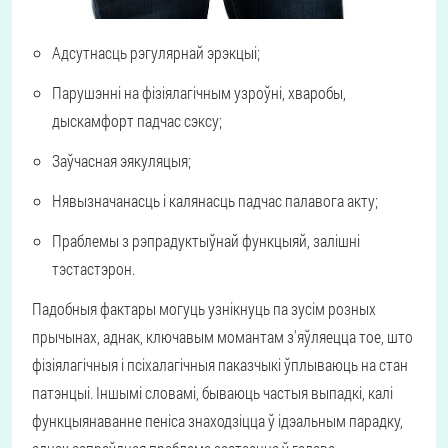
Адсутнасць рэгулярнай эрэкцыі;
Парушэнні на фізіялагічным узроўні, хваробы,
дыскамфорт падчас сэксу;
Заўчасная эякуляцыя;
Нявызначанасць і калянасць падчас палавога акту;
Праблемы з рэпрадуктыўнай функцыяй, залішні
тэстастэрон.
Падобныя фактары могуць узнікнуць па зусім розных
прычынах, аднак, ключавым момантам з'яўляецца тое, што
фізіялагічныя і псіхалагічныя паказчыкі ўплываюць на стан
патэнцыі. Іншымі словамі, бываюць частыя выпадкі, калі
функцыянаванне пеніса знаходзіцца ў ідэальным парадку,