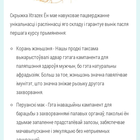
Скрыжка Xtrazex Ён мае навуковае пацверджанне
унікальнасці і расліннасці яго складу і гарантуе вынік пасля
першага курсу прымянення:
Корань жэньшэня -
Нашы продкі таксама
выкарыстоўвалі адвар гэтага кампанента для
паляпшэння здароўя мужчын, бо гэта натуральны
афрадызіяк. Больш за тое, жэньшэнь значна павялічвае
імунітэт, што значна зніжае рызыку другога
захворвання.
Перуанскі мак -
Гэта інавацыйны кампанент для
барацьбы з захворваннямі палавых органаў, паколькі ён
здымае запаленне прадсталёвай залозы, забяспечвае
мачавыпусканне і эякуляцыю без непрыемных
адчуванняў.