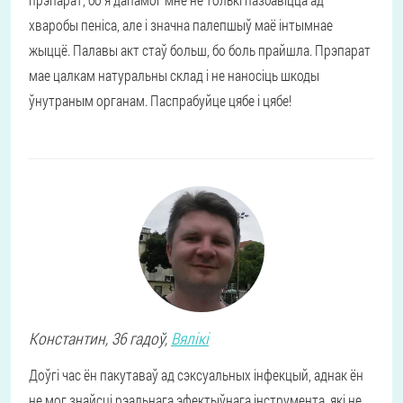
хваробы пеніса, але і значна палепшыў маё інтымнае
жыццё. Палавы акт стаў больш, бо боль прайшла. Прэпарат
мае цалкам натуральны склад і не наносіць шкоды
ўнутраным органам. Паспрабуйце цябе і цябе!
Константин
, 36 гадоў,
Вялікі
Доўгі час ён пакутаваў ад сэксуальных інфекцый, аднак ён
не мог знайсці рэальнага эфектыўнага інструмента, які не