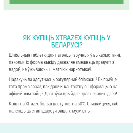
ЯК КУПІЦЬ XTRAZEX КУПІЦЬ У
БЕЛАРУСІ?
Шпіяльныя таблеткі для патэнцыі зручныя ў выкарыстанні,
паколькі іх форма выкіду дазваляе змешваць прадукт з
вадой, не ўжываючы шматлікіх наркотыкаў.
Надакучыла адсутнасць рэгулярнай блізкасці? Выпраўце
гэта прама зараз, пакідаючы кантактную інфармацыю на
афіцыйным сайце. Дастаўка прыйдзе праз некалькі дзён!
Кошт на Xtrazex больш даступны на 50%. Спяшайцеся, каб
палепшыць стан здароўя вашага мужчыны.