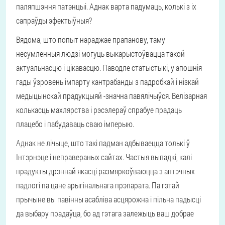
паляпшэння патэнцыі. Аднак варта падумаць, колькі з іх
сапраўды эфектыўныя?
Вядома, што попыт нараджае прапанову, таму
несумленныя людзі могуць выкарыстоўвацца такой
актуальнасцю і цікавасцю. Паводле статыстыкі, у апошнія
гады ўзровень імпарту кантрабанды з падробкай і нізкай
медыцынскай прадукцыяй -значна павялічыўся. Велізарная
колькасць махлярства і рэсэлераў спрабуе прадаць
плацебо і пабудаваць сваю імперыю.
Аднак не лічыце, што такі падман адбываецца толькі ў
Інтэрнэце і неправераных сайтах. Частыя выпадкі, калі
прадукты дрэннай якасці размяркоўваюцца з аптэчных
падлогі па цане арыгінальнага прэпарата. Па гэтай
прычыне вы павінны асабліва асцярожна і пільна падысці
да выбару прадаўца, бо ад гэтага залежыць ваш добрае